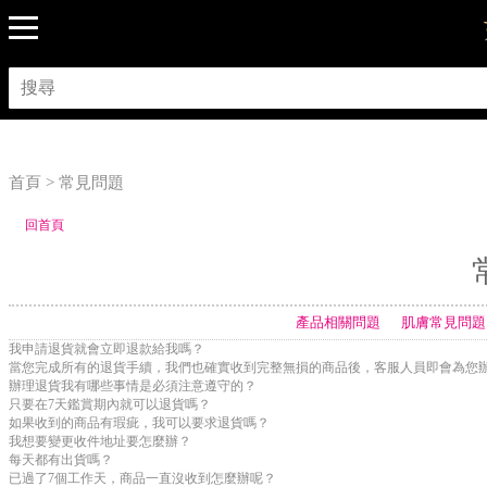
首頁 > 常見問題
回首頁
產品相關問題
肌膚常見問題
我申請退貨就會立即退款給我嗎？
當您完成所有的退貨手續，我們也確實收到完整無損的商品後，客服人員即會為您
辦理退貨我有哪些事情是必須注意遵守的？
只要在7天鑑賞期內就可以退貨嗎？
如果收到的商品有瑕疵，我可以要求退貨嗎？
我想要變更收件地址要怎麼辦？
每天都有出貨嗎？
已過了7個工作天，商品一直沒收到怎麼辦呢？