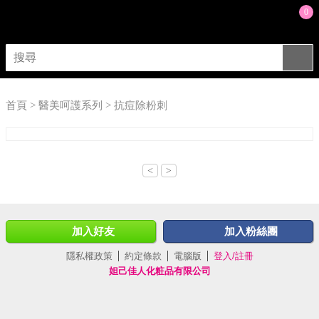
0
首頁 > 醫美呵護系列 > 抗痘除粉刺
<
>
加入好友
加入粉絲團
隱私權政策
約定條款
電腦版
登入/註冊
妲己佳人化粧品有限公司